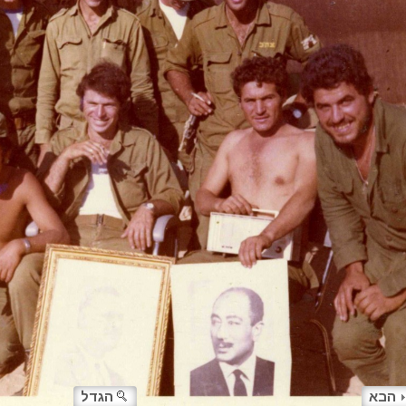
הבא
הגדל