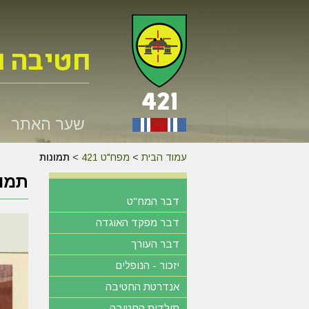
שער האתר
עמוד הבית
>
מפח"ט 421
>
תמונות
תמונ
דבר המח"ט
דבר מפקד האוגדה
דבר העורך
יזכור - הנופלים
אנדרטת החטיבה
תולדות החטיבה