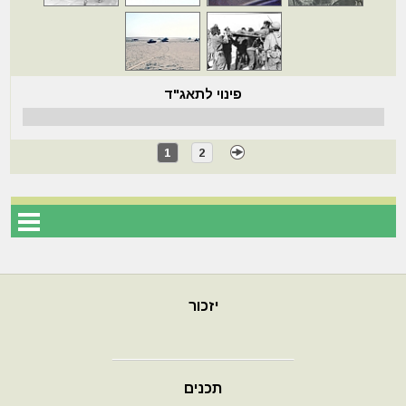
פינוי לתאג"ד
1
2
יזכור
תכנים