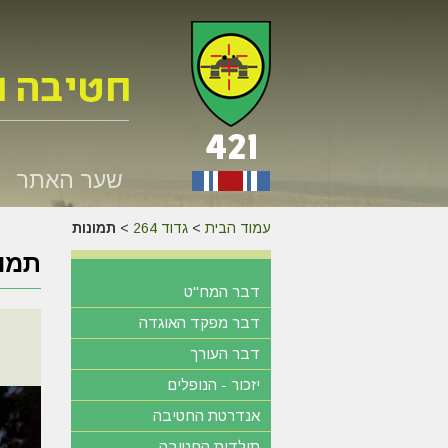
שער האתר
עמוד הבית
>
גדוד 264
>
תמונות
תמונ
דבר המח"ט
דבר מפקד האוגדה
דבר העורך
יזכור - הנופלים
אנדרטת החטיבה
תולדות החטיבה