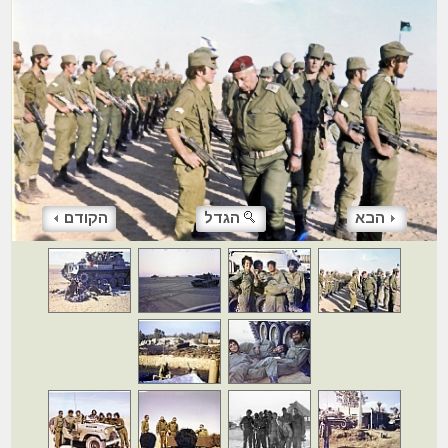
הבא
הגדל
הקודם