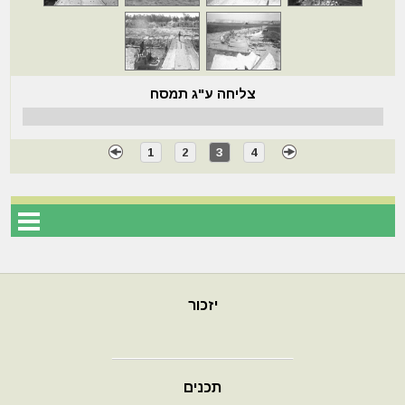
צליחה ע"ג תמסח
1
2
3
4
יזכור
תכנים