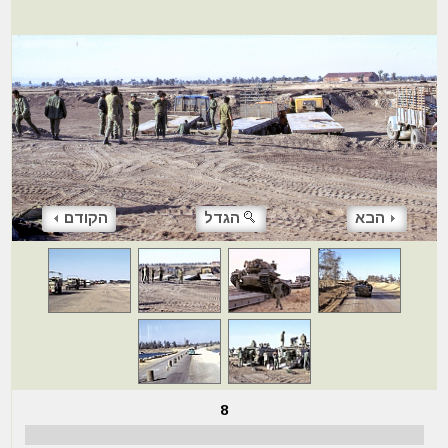
הבא
הגדל
הקודם
8