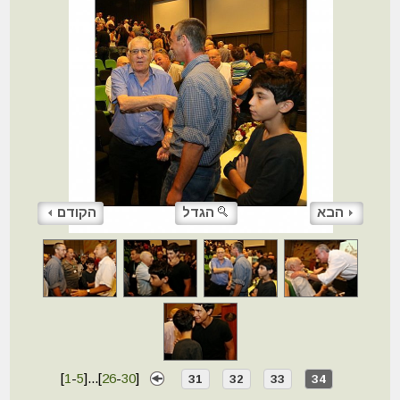
הבא
הגדל
הקודם
[
1
-
5
]
...
[
26
-
30
]
31
32
33
34