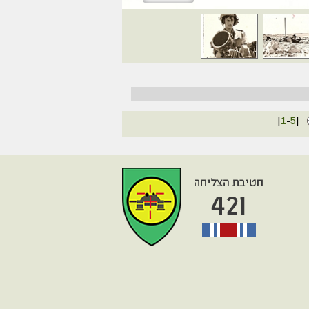
[
1
-
5
]