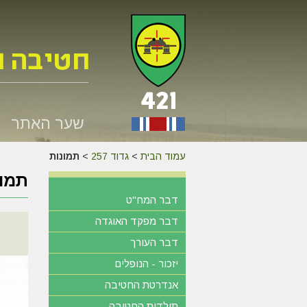
שער האתר
עמוד הבית
>
גדוד 257
>
תמונות
תמונ
דבר המח"ט
דבר מפקד האוגדה
דבר העורך
יזכור - הנופלים
אנדרטת החטיבה
תולדות החטיבה