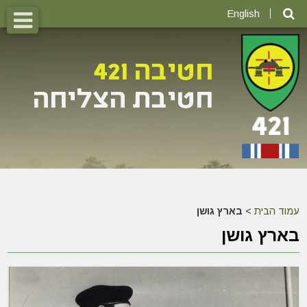
English
עמוד הבית
>
בארץ גושן
בארץ גושן