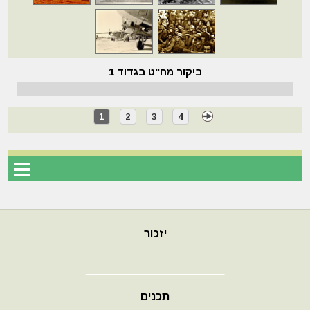
ביקור מח"ט בגדוד 1
1
2
3
4
יזכור
תכנים