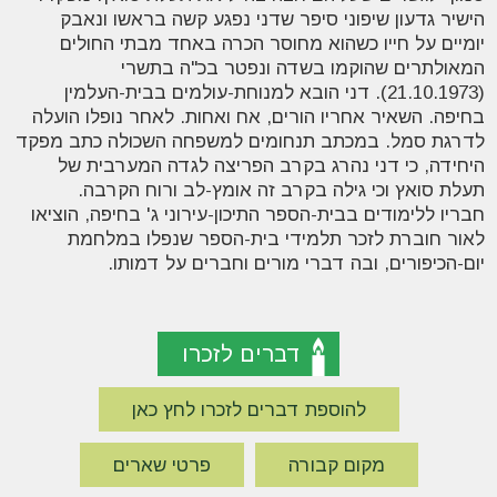
הישיר גדעון שיפוני סיפר שדני נפגע קשה בראשו ונאבק
יומיים על חייו כשהוא מחוסר הכרה באחד מבתי החולים
המאולתרים שהוקמו בשדה ונפטר בכ"ה בתשרי
(21.10.1973). דני הובא למנוחת-עולמים בבית-העלמין
בחיפה. השאיר אחריו הורים, אח ואחות. לאחר נופלו הועלה
לדרגת סמל. במכתב תנחומים למשפחה השכולה כתב מפקד
היחידה, כי דני נהרג בקרב הפריצה לגדה המערבית של
תעלת סואץ וכי גילה בקרב זה אומץ-לב ורוח הקרבה.
חבריו ללימודים בבית-הספר התיכון-עירוני ג' בחיפה, הוציאו
לאור חוברת לזכר תלמידי בית-הספר שנפלו במלחמת
יום-הכיפורים, ובה דברי מורים וחברים על דמותו
.
דברים לזכרו
להוספת דברים לזכרו לחץ כאן
מקום קבורה
פרטי שארים