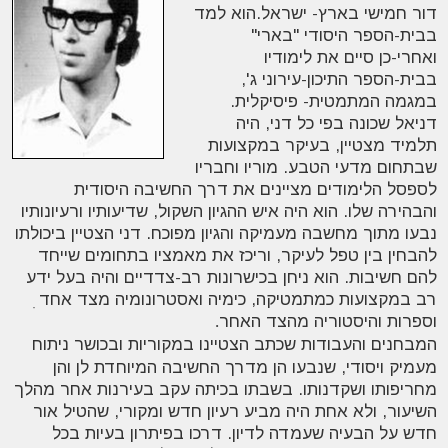
דור חמישי בארץ- ישראל.הוא למד
בבית-הספר היסודי "בארי"
ואחרי-כן סיים את לימודיו
בבית-הספר התיכון-עירוני ג',
במגמה המתמטית- פיסיקלית.
דניאל שכונה בפי כל דני, היה
תלמיד מצטיין, בעיקר במקצועות
שבתחום מדעי הטבע. מוריו וחבריו
לספסל הלימודים מציינים את דרך החשיבה היסודית
והבהירה שלו. הוא היה איש ההגיון השקול, שדיעותיו ורעיונותיו
נבעו מתוך מחשבה מעמיקה והגיון מפוכח. דני הצטיין ביכולתו
להבחין בין טפל לעיקר, וריכז את מאמציו בתחומים שייחד
להם חשיבות. הוא ניחן בכישרונות רב-צדדיים והיה בעל ידע
רב במקצועות כמתמטיקה, כימיה ואסטרונומיה מצד אחד ִ
וספרות והיסטוריה מהצד האחר
.
המבחנים והעבודות שכתב הצטיינו במקוריות ובכושר ניתוח
מעמיק ויסודי, שנבעו הן מדרך החשיבה המיוחדת לן והן
מחריפותו ושקדנותו. בשבתו בכיתה עקב בעירנות אחר מהלך
השיעור, ולא אחת היה מביע רעיון חדש ומקורי, שהטיל אור
חדש על הבעיה שעמדה לדיון. דרכו בפיתרון בעיות בכל