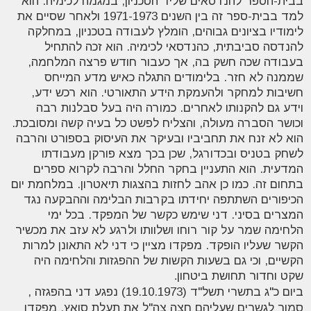
בבית-הספר להנדסאים שליד הטכניון, במגמה לכימיה. הוא
למד בבית-ספר זה בין השנים 1971-1973 ולאחר שסיים את
לימודיו בציונים גבוהים, הומלץ לעבודה בטכניון, במחלקה
להנדסה סביבתית, כהנדסאי לכימיה. הוא זכה להתחיל
בעבודה שכה חשק בה, אך כעבור חודש פרצה המלחמה,
שממנה לא חזר. בלימודים התגלה כאיש מדע המייחס
חשיבות למחקר ולהעמקת הידע התאורטי. הוא רכש ידע,
וידע גם להקנותו לאחרים. כמורה היה בעל סבלנות רבה
וכושר הסברה מעולה, והצליח לפשט כל בעיה קשה ומסובכת.
הוא לא זנח את תחביביו ובעיקר את העיסוק בספורט והרבה
לשחק בטניס ובכדורגל, שכן בכך מצא פורקן מעבודתו
המדעית. הוא התעניין בחקר החלל והרבה לקרוא ספרים
בתחום זה. כמו כן אהב לחזות בהצגות תיאטרון. במלחמת יום
הכיפורים השתתפה יחידתו בקרבות הבלימה וההבקעה נגד
המצרים בסיני. דני שימש כקשר של המפקד. בכל ימי
הלחימה שמר על קור רוחו ושלוותו ולרגע לא עזב את מכשיר
הקשר שעליו הופקד. מפקדו מציין כי דני לא התאונן למרות
הקשיים, וכי גם בשעות הקשות של ההפגזות והלחימה היה
שקט וחדור תחושת ביטחון
.
ביום כ"ג בתשרי תשל"ד (19.10.1973) נפגע דני בהפגזה ,
סמוך לגשרים שעליהם חצה צה"ל את תעלת סואץ. מפקדו