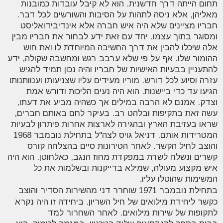
תחום הייתה דרך חדשנית. הוא לא קיבל עובדות כמובנות
מאליהן, אלא ניסה לתהות על הסיבות והשורשים לכל דבר.
חבריו מציינים שלא היה איש חברה אלא אינדיבידואליסט
ומסוגר בתוך עצמו. יחד עם זאת ידע לבחור את חבריו מבין
אלה שיכלו להבין את דרך החשיבה המיוחדת לו ואת חוש
ההומור שלו. אף על פי שלא ערבב רגש ומחשבה שקולה, ידע
להתעניין בבעיות האישיות של חבריו והיה נכון תמיד להגיש
עזרה וסיוע לכל דורש. מוריו מעידים עליו שצניעותו וענוותנותו
הגיעו עד כדי ביישנות. הוא היה נעים הליכות ודורש אמת
וצדק. אמנם לא הרבה במילים אך כשהיה מביע את דעתו,
עשה זאת בתקיפות ובלהט רב. בעיקר לחם באותם חברים,
שראו בעזיבת הארץ ובהגירה לארצות אחרות פיתרון לבעיות
המטרידות אותם. דניאל גויס לצה"ל בתחילת נובמבר 1968
והוצב לחיל הקשר. לאחר הטירונות סיים בהצלחה קורס
קשרים ונשלח לשרת במפקדת מחוז הנגב, כאלחוטן. הוא היה
איש מקצוע מעולה, שמילא בדייקנות ובשלמות את כל
המשימות שהוטלו עליו
.
בתחילת נובמבר 1971 שוחרר דני מהשירות הסדיר והוצב
כקשר ליחידת מילואים של חיל השריון. ביחידה זו היה נקרא
לתקופות של שירות מילואים. לאחר השחרור למד